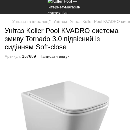
Унітази та інсталяції
Унітази
Унітаз Koller Pool KVADRO систе
Унітаз Koller Pool KVADRO система
змиву Tornado 3.0 підвісний із
сидінням Soft-close
Артикул:
157689
Написати відгук