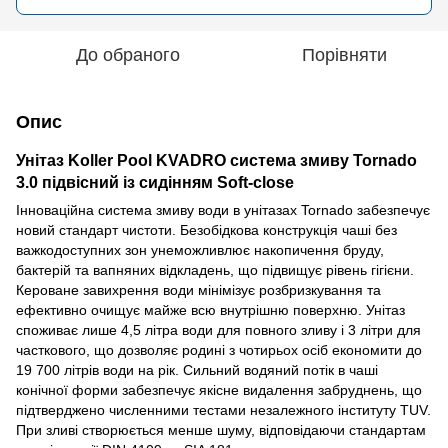
До обраного
Порівняти
Опис
Унітаз Koller Pool KVADRO система змиву Tornado
3.0 підвісний із сидінням Soft-close
Інноваційна система змиву води в унітазах Tornado забезпечує
новий стандарт чистоти. Безобідкова конструкція чаші без
важкодоступних зон унеможливлює накопичення бруду,
бактерій та вапняних відкладень, що підвищує рівень гігієни.
Кероване завихрення води мінімізує розбризкування та
ефективно очищує майже всю внутрішню поверхню. Унітаз
споживає лише 4,5 літра води для повного зливу і 3 літри для
часткового, що дозволяє родині з чотирьох осіб економити до
19 700 літрів води на рік. Сильний водяний потік в чаші
конічної форми забезпечує якісне видалення забруднень, що
підтверджено численними тестами незалежного інституту TUV.
При зливі створюється менше шуму, відповідаючи стандартам