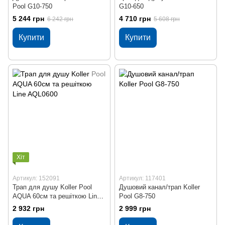
Pool G10-750
G10-650
5 244 грн
4 710 грн
6 242 грн
5 608 грн
Купити
Купити
Хіт
Артикул: 152091
Артикул: 117401
Трап для душу Koller Pool
Душовий канал/трап Koller
AQUA 60cм та решіткою Line
Pool G8-750
AQL0600
2 932 грн
2 999 грн