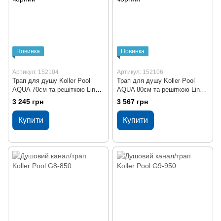
Новинка
Новинка
Артикул: 152104
Артикул: 152106
Трап для душу Koller Pool
Трап для душу Koller Pool
AQUA 70cм та решіткою Line
AQUA 80cм та решіткою Line
mattblack AQLMB0700 чорний
mattblack AQLMB0800 чорний
3 245 грн
3 567 грн
Купити
Купити