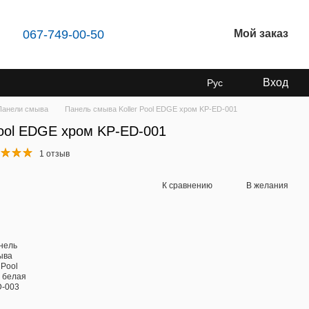
067-749-00-50
Мой заказ
Вход
Рус
Панели смыва
Панель смыва Koller Pool EDGE хром KP-ED-001
Pool EDGE хром KP-ED-001
1 отзыв
К сравнению
В желания