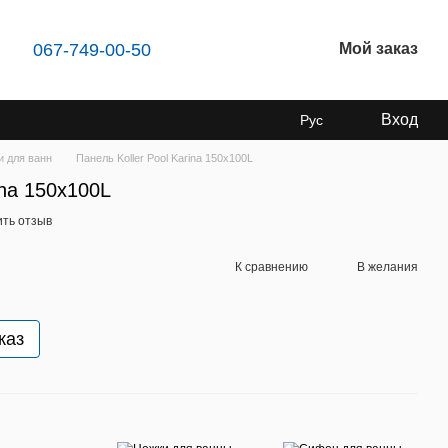
067-749-00-50
Мой заказ
Вход
Рус
и для ванн
Панель Koller Pool Karina 150x100L
ina 150x100L
ить отзыв
К сравнению
В желания
каз