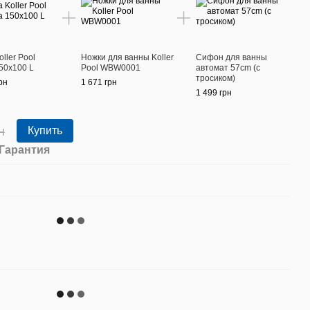
ller Pool
Ножки для ванны Koller
Сифон для ванны
50х100 L
Pool WBW0001
автомат 57cm (с
тросиком)
рн
1 671 грн
1 499 грн
н
Купить
Гарантия