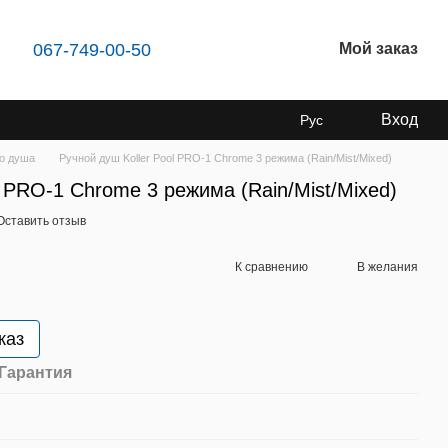
067-749-00-50
Мой заказ
Вход
Рус
го душа
Ручной душ Koller Pool PRO-1 Chrome 3 режима (Rain/Mist/Mixed)
l PRO-1 Chrome 3 режима (Rain/Mist/Mixed)
Оставить отзыв
К сравнению
В желания
каз
Гарантия