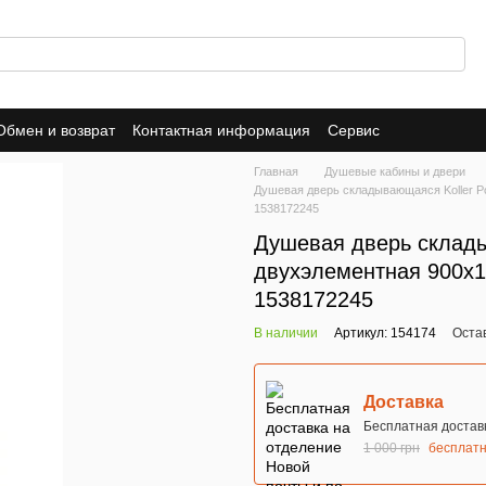
Обмен и возврат
Контактная информация
Сервис
Главная
Душевые кабины и двери
Душевая дверь складывающаяся Koller Po
1538172245
Душевая дверь складыв
двухэлементная 900x1
1538172245
В наличии
Артикул: 154174
Оста
Доставка
Бесплатная доставк
1 000 грн
бесплат