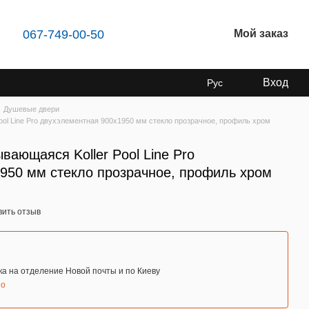
067-749-00-50
Мой заказ
Вход
Рус
Душевые двери
ol Line Pro двухэлементная 900x1950 мм стекло прозрачное, профиль хром
ающаяся Koller Pool Line Pro
950 мм стекло прозрачное, профиль хром
вить отзыв
а на отделение Новой почты и по Киеву
но