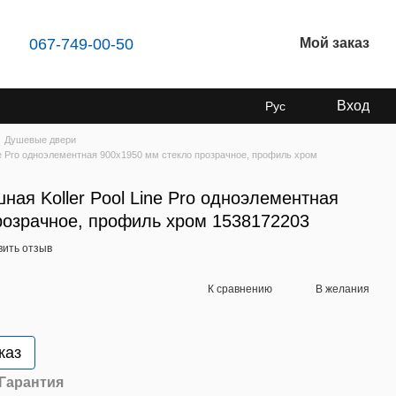
067-749-00-50
Мой заказ
Вход
Рус
Душевые двери
ne Pro одноэлементная 900x1950 мм стекло прозрачное, профиль хром
ая Koller Pool Line Pro одноэлементная
розрачное, профиль хром 1538172203
вить отзыв
К сравнению
В желания
каз
Гарантия