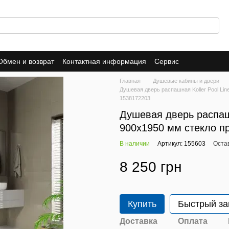
Обмен и возврат
Контактная информация
Сервис
Главная
Душевые кабины и двери
Душевая дверь распашная Koller Pool Li
1538172203
Душевая дверь распашн
900x1950 мм стекло п
В наличии
Артикул: 155603
Оста
8 250 грн
Купить
Быстрый за
Доставка
Оплата