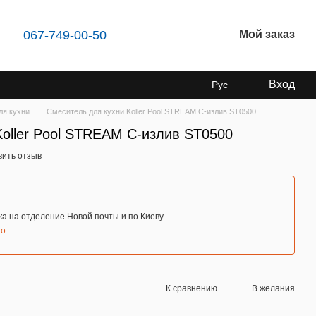
067-749-00-50
Мой заказ
Вход
Рус
ля кухни
Cмеситель для кухни Koller Pool STREAM C-излив ST0500
Koller Pool STREAM C-излив ST0500
вить отзыв
а на отделение Новой почты и по Киеву
но
К сравнению
В желания