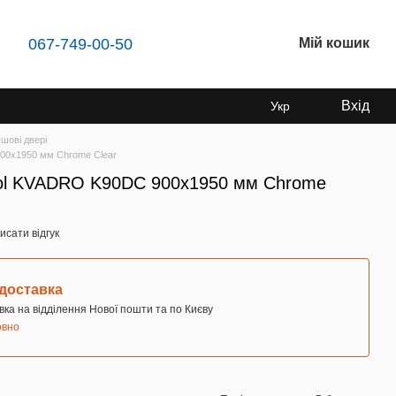
067-749-00-50
Мій кошик
Вхід
Укр
шові двері
900х1950 мм Chrome Clear
Pool KVADRO K90DC 900х1950 мм Chrome
исати відгук
доставка
ка на відділення Нової пошти та по Києву
овно