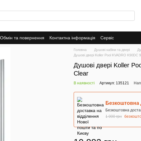
Обмін та повернення
Контактна інформація
Сервіс
Головна
Душові кабіни та двері
Ду
Душові двері Koller Pool KVADRO K90DC 
Душові двері Koller 
Clear
В наявності
Артикул: 135121
Нап
Безкоштовна 
Безкоштовна достав
1 000 грн
безкошт