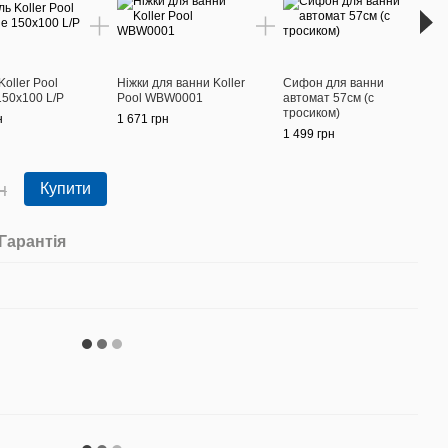
oller Pool
Ніжки для ванни Koller
Сифон для ванни
150x100 L/P
Pool WBW0001
автомат 57см (с
тросиком)
н
1 671 грн
Ванна
1 499 грн
150х
9 499
н
Купити
11
Гарантія