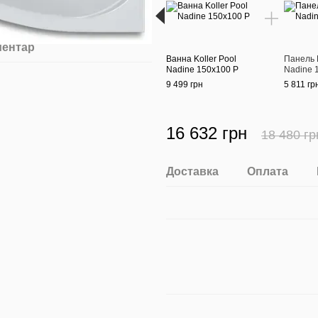
ментар
Ванна Koller Pool
Панель K
Nadine 150х100 P
Nadine 
9 499 грн
5 811 гр
16 632 грн
18 480 гр
Доставка
Оплата