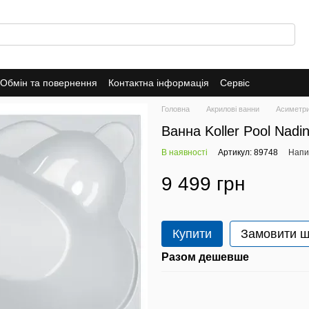
Обмін та повернення
Контактна інформація
Сервіс
Головна
Акрилові ванни
Асиметри
Ванна Koller Pool Nadi
В наявності
Артикул: 89748
Напис
9 499 грн
Купити
Замовити 
Разом дешевше