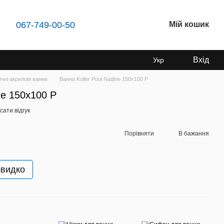
067-749-00-50
Мій кошик
Вхід
Укр
чні акрилові ванни
Ванна Koller Pool Nadine 150х100 P
ne 150х100 P
ати відгук
Порівняти
В бажання
швидко
Раз