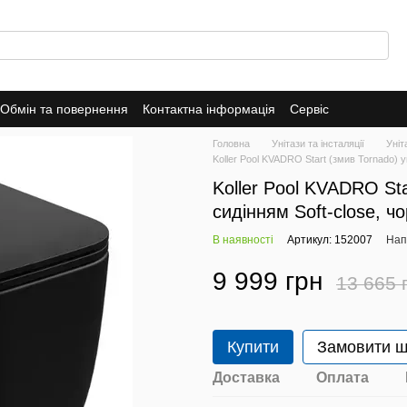
Обмін та повернення
Контактна інформація
Сервіс
Головна
Унітази та інсталяції
Уніт
Koller Pool KVADRO Start (змив Tornado) 
Koller Pool KVADRO Star
сидінням Soft-close,
В наявності
Артикул: 152007
Нап
9 999 грн
13 665 
Купити
Замовити 
Доставка
Оплата