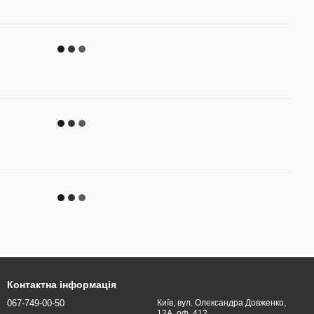
Контактна інформація
067-749-00-50
Київ, вул. Олександра Довженко,
12А, оф. 412