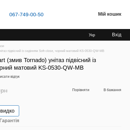
067-749-00-50
Мій кошик
Вхід
Укр
ази
унітаз підвісний із сидінням Soft-close, чорний матовий KS-0530-QW-MB
t (змив Tornado) унітаз підвісний із
 чорний матовий KS-0530-QW-MB
исати відгук
грн
Порівняти
В бажання
швидко
Гарантія